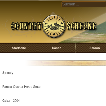
Direkt zum Inhalt
COUNTRY
UND S
CREEK 
EIN
Startseite
Ranch
Saloon
Speedy
Rasse:
Quarter Horse Stute
Geb.:
2004