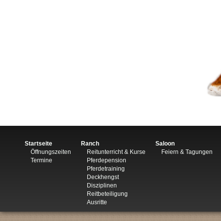
Startseite
Ranch
Saloon
Öffnungszeiten
Reitunterricht & Kurse
Feiern & Tagungen
Termine
Pferdepension
Pferdetraining
Deckhengst
Disziplinen
Reitbeteiligung
Ausritte